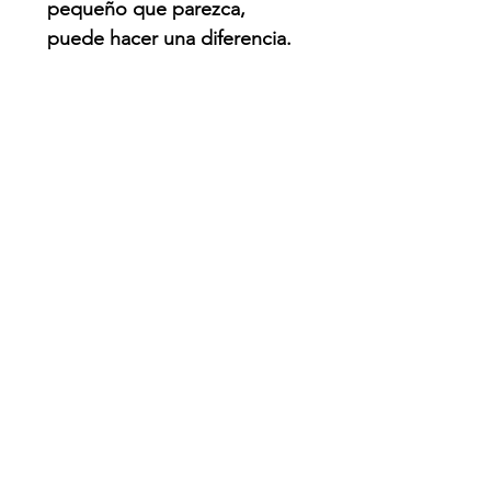
pequeño que parezca,
puede hacer una diferencia.
QUE PASO?
Venezuela enfrenta una de
las emergencias naturales
más graves de su historia
reciente tras un devastador
doble sismo de magnitudes
7.2 y 7.5 ocurrido el 24 de
junio de 2026.
El terremoto
provocó el colapso de
edificios, daños severos en
infraestructura y dejó a miles
de personas afectadas