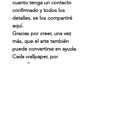
cuanto tenga un contacto
confirmado y todos los
detalles, se los compartiré
aquí.
Gracias por creer, una vez
más, que el arte también
puede convertirse en ayuda.
Cada wallpaper, por
pequeño que parezca,
puede hacer una diferencia.
QUE PASO?
Venezuela enfrenta una de
las emergencias naturales
más graves de su historia