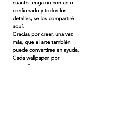
cuanto tenga un contacto
confirmado y todos los
detalles, se los compartiré
aquí.
Gracias por creer, una vez
más, que el arte también
puede convertirse en ayuda.
Cada wallpaper, por
pequeño que parezca,
puede hacer una diferencia.
QUE PASO?
Venezuela enfrenta una de
las emergencias naturales
más graves de su historia