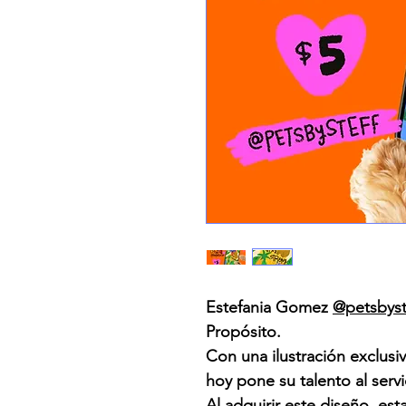
Estefania Gomez
@petsbyst
Propósito.
Con una ilustración exclusiv
hoy pone su talento al serv
Al adquirir este diseño, es