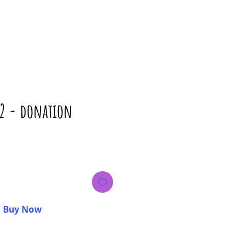
f 2 - donation
ice
Buy Now