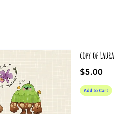
copy of Laur
Pr
$5.00
Add to Cart